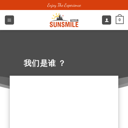
跳
Enjoy The Experience
到
内
0
容
我们是谁 ？