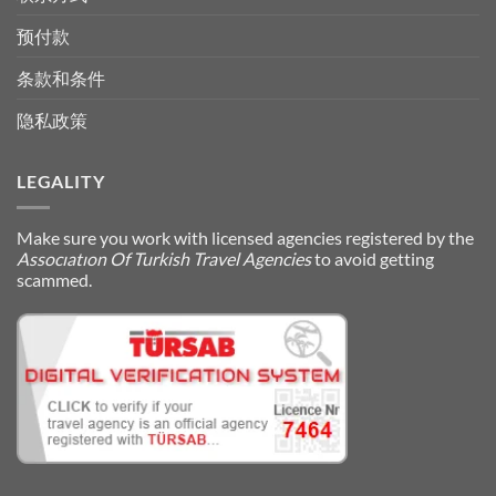
预付款
条款和条件
隐私政策
LEGALITY
Make sure you work with licensed agencies registered by the
Assocıatıon Of Turkish Travel Agencies
to avoid getting
scammed.