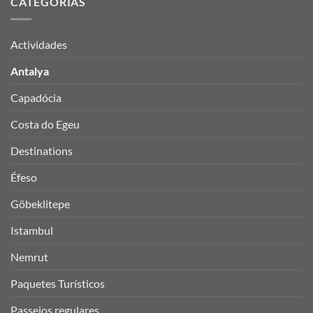
CATEGORIAS
Actividades
Antalya
Capadócia
Costa do Egeu
Destinations
Éfeso
Göbeklitepe
Istambul
Nemrut
Paquetes Turísticos
Passeios regulares