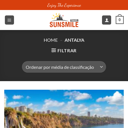
Skip
Enjoy The Experience
to
content
0
HOME
–
ANTALYA
FILTRAR