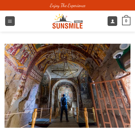
跳
Enjoy The Experience
到
内
0
容