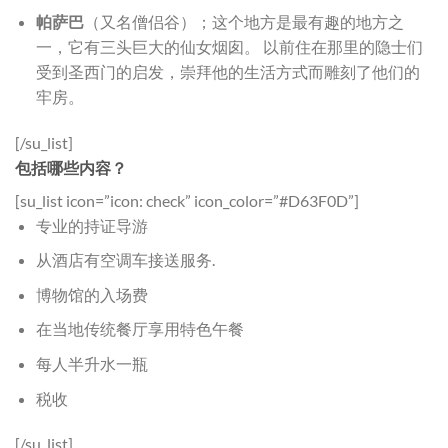
帕萨巴
（又名僧侣谷）；这个地方是最有趣的地方之
一，它有三头巨大的仙女烟囱。 以前住在那里的隐士们
受到圣西门的启发，崇拜他的生活方式而雕刻了他们的
牢房。
[/su_list]
包括哪些内容？
[su_list icon=”icon: check” icon_color=”#D63F0D”]
专业的持证导游
从酒店有空调车接送服务.
博物馆的入场费
在当地传统餐厅享用特色午餐
每人半升水一瓶
税收
[/su_list]