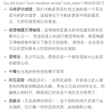
[su_list icon=”icon: location-arrow” icon_color=”#D63F0D”]
乌奇萨尔城堡
；我们卡帕多西亚红色之旅的第一个景点
是乌奇萨尔城堡，该城堡位于卡帕多西亚中部的最高
点，它的壮丽景观让你着迷。
格雷梅露天博物馆
；该博物馆是最大的寺院建筑群和宗
教中心之一。 凭借其迷人的洞穴教堂和绘画，格雷梅露
天博物馆每年吸引了数百万的游客。 爱情谷；在这里你
可以欣赏到最令人吃惊的柱状仙女烟囱。
爱情谷
；至少可以说，爱情谷是一个拥有美丽火山岩层
的秘密山谷。
午餐
在当地的特色传统餐厅享用
阿瓦诺斯
（陶器演示）；在阿瓦诺斯，许多镇上的人都
有制作陶瓷和陶器的天赋。 早在公元前2000年左右，即
赫梯人的时代，陶器就已经在这个地区交付使用了。
想象谷
（又名德弗伦特谷）；这个独特的地方充满了仙
女烟囱，它们像一些特定的东西，如动物和人物。