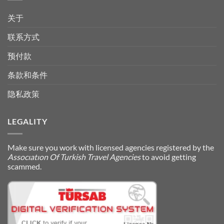
关于
联系方式
预付款
条款和条件
隐私政策
LEGALITY
Make sure you work with licensed agencies registered by the
Assocıatıon Of Turkish Travel Agencies
to avoid getting
scammed.