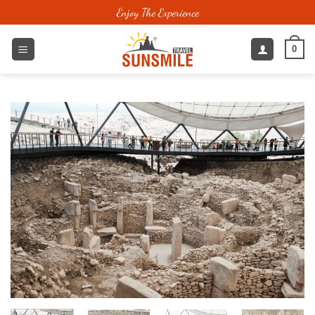
跳
Enjoy The Experience
到
内
0
容