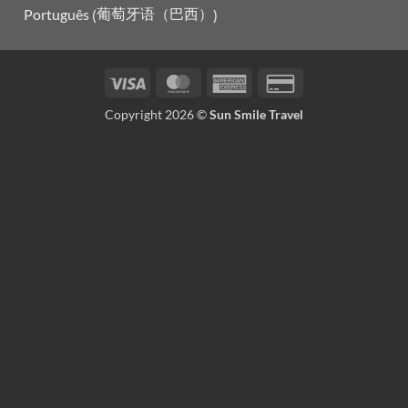
葡萄牙语（巴西）
Português
(
)
Visa
MasterCard
American
Credit
Express
Card
Copyright 2026 ©
Sun Smile Travel
2