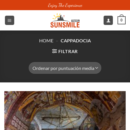
Saltar
Enjoy The Experience
al
contenido
0
HOME
–
CAPPADOCIA
FILTRAR