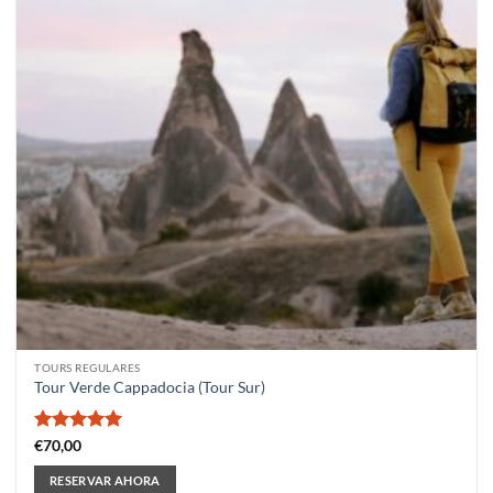
TOURS REGULARES
Tour Verde Cappadocia (Tour Sur)
Valorado
€
70,00
con
5
de 5
RESERVAR AHORA