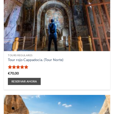
TOURS REGULARES
Tour rojo Cappadocia. (Tour Norte)
Valorado
€
70,00
con
5
de 5
RESERVAR AHORA