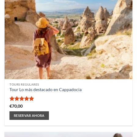
TOURS REGULARES
Tour Lo más destacado en Cappadocia
Valorado
€
70,00
con
5
de 5
RESERVAR AHORA