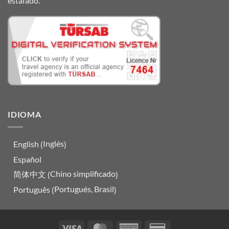
estafado.
IDIOMA
Inglés
English
(
)
Español
Chino simplificado
简体中文
(
)
Portugués, Brasil
Português
(
)
Visa
MasterCard
American
Credit