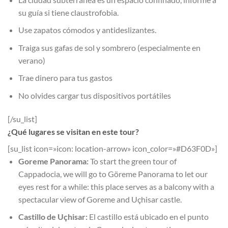
su guía si tiene claustrofobia.
Use zapatos cómodos y antideslizantes.
Traiga sus gafas de sol y sombrero (especialmente en
verano)
Trae dinero para tus gastos
No olvides cargar tus dispositivos portátiles
[/su_list]
¿Qué lugares se visitan en este tour?
[su_list icon=»icon: location-arrow» icon_color=»#D63F0D»]
Goreme Panorama:
To start the green tour of
Cappadocia, we will go to Göreme Panorama to let our
eyes rest for a while: this place serves as a balcony with a
spectacular view of Goreme and Uçhisar castle.
Castillo de Uçhisar:
El castillo está ubicado en el punto