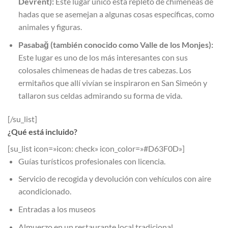
Devrent):
Este lugar único está repleto de chimeneas de
hadas que se asemejan a algunas cosas específicas, como
animales y figuras.
Pasabağ (también conocido como Valle de los Monjes):
Este lugar es uno de los más interesantes con sus
colosales chimeneas de hadas de tres cabezas. Los
ermitaños que allí vivían se inspiraron en San Simeón y
tallaron sus celdas admirando su forma de vida.
[/su_list]
¿Qué está incluido?
[su_list icon=»icon: check» icon_color=»#D63F0D»]
Guías turísticos profesionales con licencia.
Servicio de recogida y devolución con vehículos con aire
acondicionado.
Entradas a los museos
Almuerzo en un restaurante local tradicional.