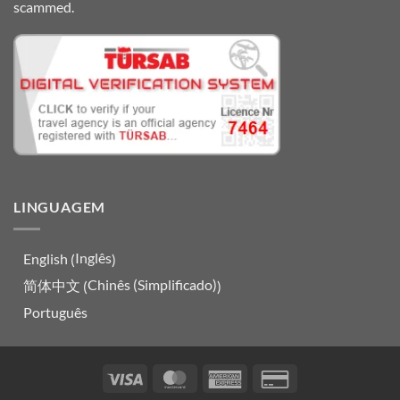
scammed.
LINGUAGEM
Inglês
English
(
)
Chinês (Simplificado)
简体中文
(
)
Português
Visa
MasterCard
American
Credit
Express
Card