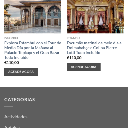
ISTAMBUL
ISTAMBUL
Explora Estambul con el Tour de
Excursão matinal de meio dia a
Medio Día por la Mañana al
Dolmabahçe e Colina Pierre
Palacio Topkapı y el Gran Bazar
Lotti Tudo incluído
Todo Incluido
€
110,00
€
110,00
AGENDE AGORA
AGENDE AGORA
CATEGORIAS
Actividades
Antalya