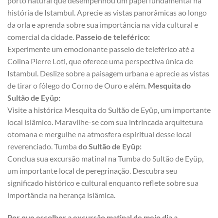
porto natural que desempenhou um papel fundamental na
história de Istambul. Aprecie as vistas panorâmicas ao longo
da orla e aprenda sobre sua importância na vida cultural e
comercial da cidade.
Passeio de teleférico:
Experimente um emocionante passeio de teleférico até a
Colina Pierre Loti, que oferece uma perspectiva única de
Istambul. Deslize sobre a paisagem urbana e aprecie as vistas
de tirar o fôlego do Corno de Ouro e além.
Mesquita do
Sultão de Eyüp:
Visite a histórica Mesquita do Sultão de Eyüp, um importante
local islâmico. Maravilhe-se com sua intrincada arquitetura
otomana e mergulhe na atmosfera espiritual desse local
reverenciado. Tumba
do Sultão de Eyüp:
Conclua sua excursão matinal na Tumba do Sultão de Eyüp,
um importante local de peregrinação. Descubra seu
significado histórico e cultural enquanto reflete sobre sua
importância na herança islâmica.
Por que escolher a excursão matinal de meio dia a