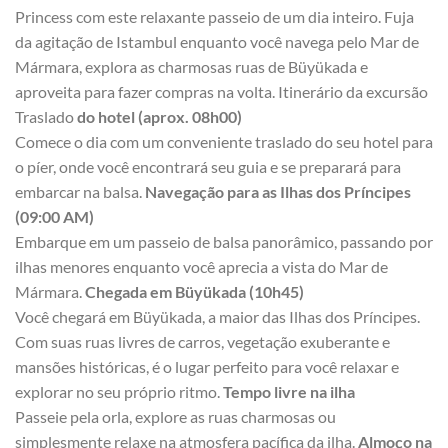
Princess com este relaxante passeio de um dia inteiro. Fuja
da agitação de Istambul enquanto você navega pelo Mar de
Mármara, explora as charmosas ruas de Büyükada e
aproveita para fazer compras na volta. Itinerário da excursão
Traslado
do hotel (aprox. 08h00)
Comece o dia com um conveniente traslado do seu hotel para
o píer, onde você encontrará seu guia e se preparará para
embarcar na balsa.
Navegação para as Ilhas dos Príncipes
(09:00 AM)
Embarque em um passeio de balsa panorâmico, passando por
ilhas menores enquanto você aprecia a vista do Mar de
Mármara.
Chegada em Büyükada (10h45)
Você chegará em Büyükada, a maior das Ilhas dos Príncipes.
Com suas ruas livres de carros, vegetação exuberante e
mansões históricas, é o lugar perfeito para você relaxar e
explorar no seu próprio ritmo.
Tempo livre na ilha
Passeie pela orla, explore as ruas charmosas ou
simplesmente relaxe na atmosfera pacífica da ilha.
Almoço na