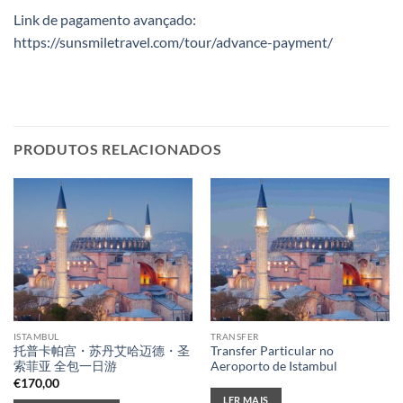
Link de pagamento avançado:
https://sunsmiletravel.com/tour/advance-payment/
PRODUTOS RELACIONADOS
ISTAMBUL
TRANSFER
托普卡帕宫・苏丹艾哈迈德・圣
Transfer Particular no
索菲亚 全包一日游
Aeroporto de Istambul
€
170,00
LER MAIS